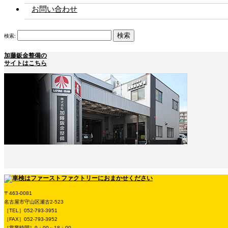
お問い合わせ
検索:
加藤鈑金整備の
サイトはこちら
〒463-0081
名古屋市守山区瀬古2-523
［TEL］052-793-3951
［FAX］052-793-3952
［営業時間］9：00～18：00