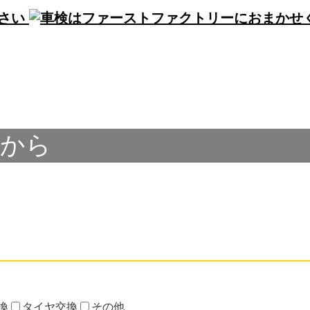
らから
換
タイヤ交換
その他